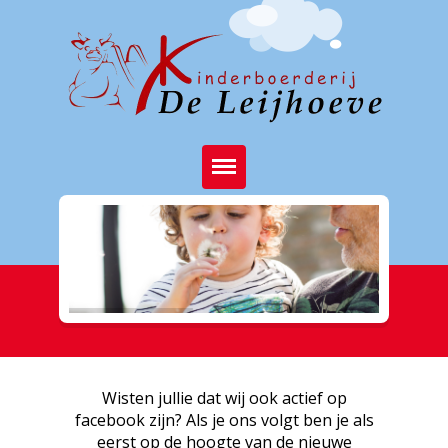
Home
Brasserie
Kinderboerderij
Feest op de boerderij
Activiteiten
Wisten jullie dat wij ook actief op
facebook zijn? Als je ons volgt ben je als
Stichting
eerst op de hoogte van de nieuwe