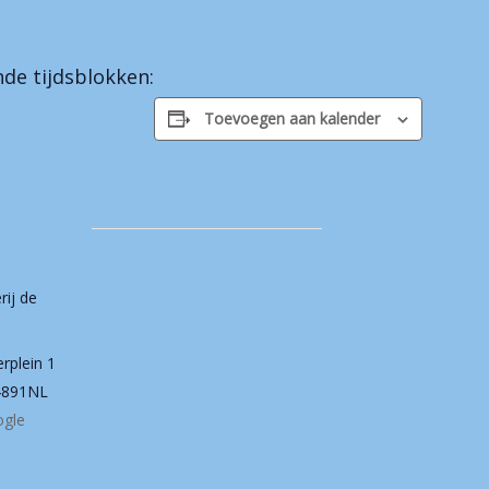
de tijdsblokken:
Toevoegen aan kalender
rij de
erplein 1
4891NL
ogle