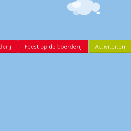
erij
Feest op de boerderij
Activiteiten