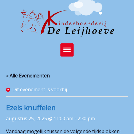
Home
« Alle Evenementen
Brasserie
Dit evenement is voorbij.
Kinderboerderij
Feest op de boerderij
Ezels knuffelen
Activiteiten
augustus 25, 2025 @ 11:00 am
-
2:30 pm
Stichting
Vandaag mogelijk tussen de volgende tijdsblokken: