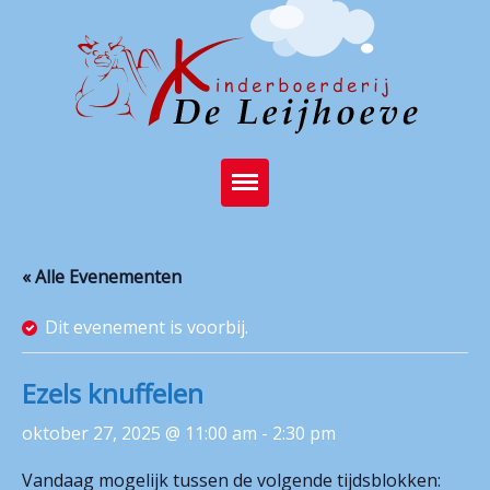
Home
« Alle Evenementen
Brasserie
Dit evenement is voorbij.
Kinderboerderij
Feest op de boerderij
Ezels knuffelen
Activiteiten
oktober 27, 2025 @ 11:00 am
-
2:30 pm
Stichting
Vandaag mogelijk tussen de volgende tijdsblokken: