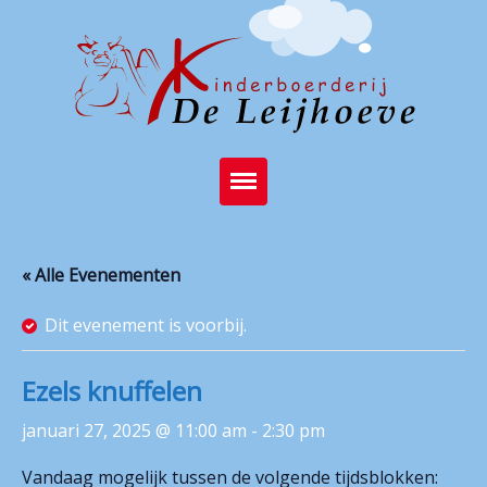
Home
« Alle Evenementen
Brasserie
Dit evenement is voorbij.
Kinderboerderij
Feest op de boerderij
Ezels knuffelen
Activiteiten
januari 27, 2025 @ 11:00 am
-
2:30 pm
Stichting
Vandaag mogelijk tussen de volgende tijdsblokken: