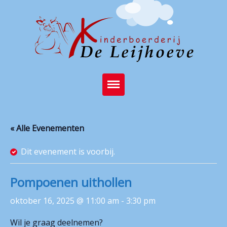
Home
« Alle Evenementen
Brasserie
Dit evenement is voorbij.
Kinderboerderij
Feest op de boerderij
Pompoenen uithollen
Activiteiten
oktober 16, 2025 @ 11:00 am
-
3:30 pm
Stichting
Wil je graag deelnemen?