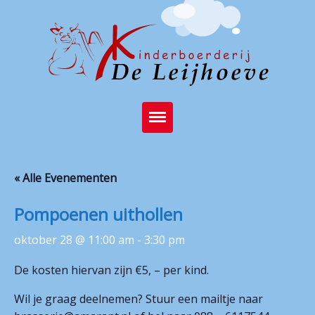
Home
« Alle Evenementen
Brasserie
Pompoenen uithollen
Kinderboerderij
oktober 28 @ 11:00 am
-
3:30 pm
Feest op de boerderij
De kosten hiervan zijn €5, – per kind.
Activiteiten
Wil je graag deelnemen? Stuur een mailtje naar
Stichting