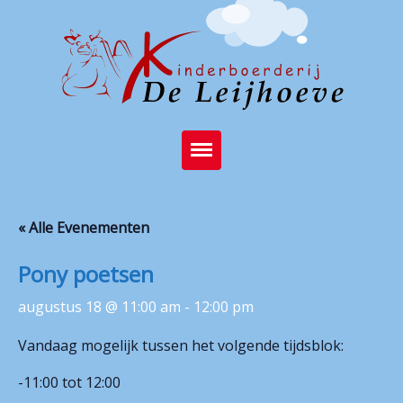
Home
« Alle Evenementen
Brasserie
Pony poetsen
Kinderboerderij
augustus 18 @ 11:00 am
-
12:00 pm
Feest op de boerderij
Vandaag mogelijk tussen het volgende tijdsblok:
Activiteiten
-11:00 tot 12:00
Stichting