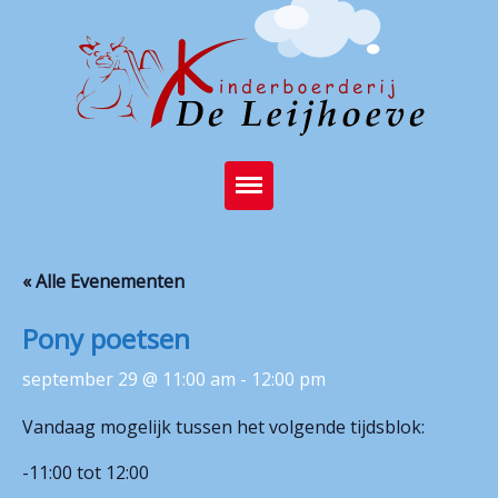
Home
« Alle Evenementen
Brasserie
Pony poetsen
Kinderboerderij
september 29 @ 11:00 am
-
12:00 pm
Feest op de boerderij
Vandaag mogelijk tussen het volgende tijdsblok:
Activiteiten
-11:00 tot 12:00
Stichting