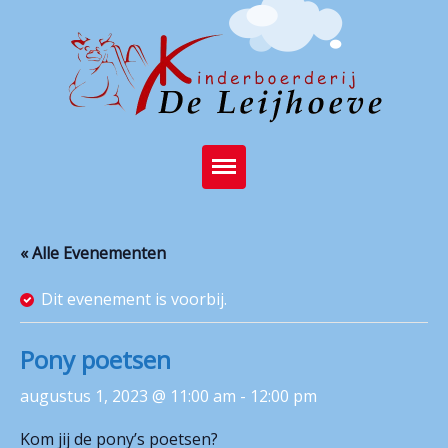
Home
« Alle Evenementen
Brasserie
Dit evenement is voorbij.
Kinderboerderij
Feest op de boerderij
Pony poetsen
Activiteiten
augustus 1, 2023 @ 11:00 am
-
12:00 pm
Stichting
Kom jij de pony’s poetsen?