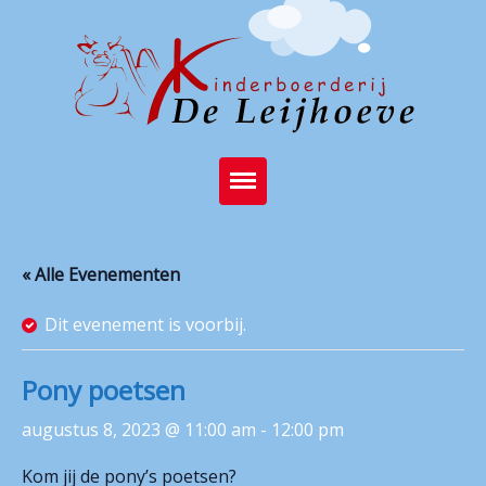
Home
« Alle Evenementen
Brasserie
Dit evenement is voorbij.
Kinderboerderij
Feest op de boerderij
Pony poetsen
Activiteiten
augustus 8, 2023 @ 11:00 am
-
12:00 pm
Stichting
Kom jij de pony’s poetsen?