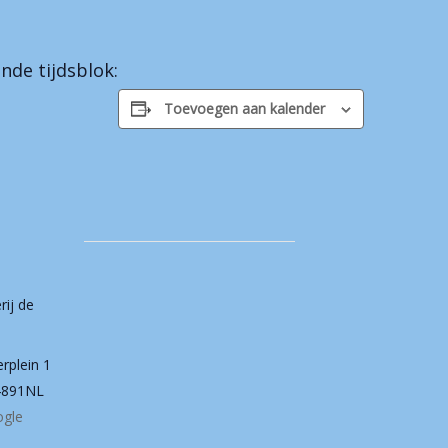
nde tijdsblok:
Toevoegen aan kalender
rij de
erplein 1
4891NL
ogle