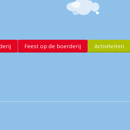
erij
Feest op de boerderij
Activiteiten