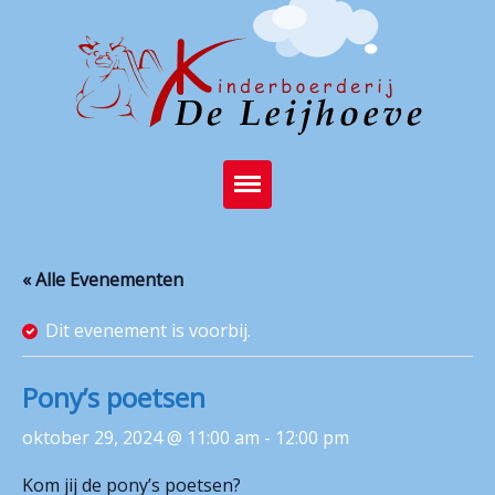
Home
« Alle Evenementen
Brasserie
Dit evenement is voorbij.
Kinderboerderij
Feest op de boerderij
Pony’s poetsen
Activiteiten
oktober 29, 2024 @ 11:00 am
-
12:00 pm
Stichting
Kom jij de pony’s poetsen?