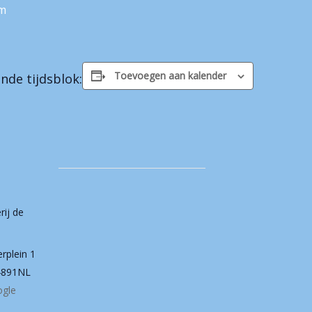
pm
Toevoegen aan kalender
nde tijdsblok:
rij de
erplein 1
4891NL
ogle