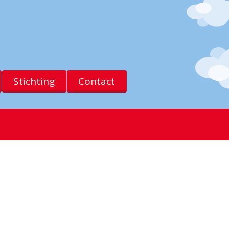
Stichting
Contact
psum dolor sit amet, consectetuer adipiscing
 tincidunt ut laoreet dolore magn aliquam erat
m, quis nostrud exerci tation corper suscipit
o consequat.