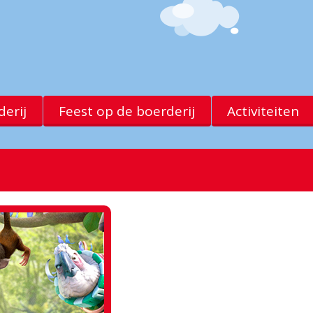
erij
Feest op de boerderij
Activiteiten
Lorem ipsum dolor sit amet. Lorem i
elit, sed diam nonummy nibh euismod
volutpat. Ut wisi enim ad minim venia
lobortis nisl ut aliqup ex ea commod