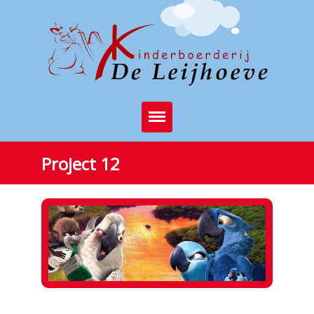
Home
Project 12
Brasserie
Kinderboerderij
Feest op de boerderij
Activiteiten
Nibh euismod tincidunt ut laoreet.
Stichting