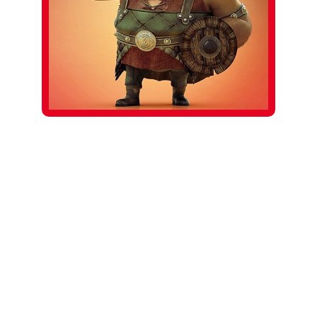
Contact
Lorem ipsum dolor sit amet. Lorem ipsum
dolor sit amet, consectetuer adipiscing elit,
sed diam nonummy nibh euismod tincidunt
ut laoreet dolore magn aliquam erat
volutpat. Ut wisi enim ad minim veniam, quis
nostrud exerci tation corper suscipit
lobortis nisl ut aliqup ex ea commodo
consequat.