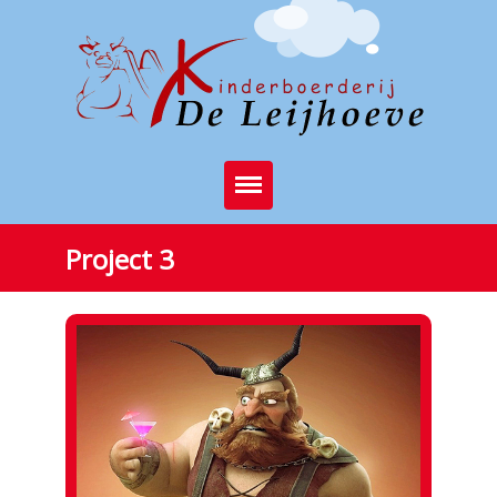
Home
Project 3
Brasserie
Kinderboerderij
Feest op de boerderij
Activiteiten
Stichting