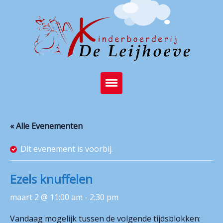
Home
« Alle Evenementen
Brasserie
Dit evenement is voorbij.
Kinderboerderij
Feest op de boerderij
Ezels knuffelen
Activiteiten
maart 2 @ 11:00 am
-
2:30 pm
Stichting
Vandaag mogelijk tussen de volgende tijdsblokken: