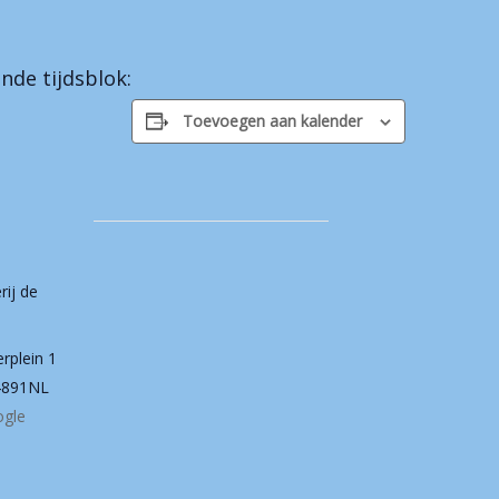
nde tijdsblok:
Toevoegen aan kalender
rij de
erplein 1
4891NL
ogle