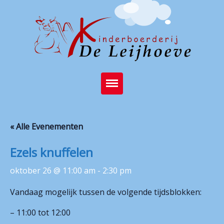
Home
« Alle Evenementen
Brasserie
Ezels knuffelen
Kinderboerderij
oktober 26 @ 11:00 am
-
2:30 pm
Feest op de boerderij
Vandaag mogelijk tussen de volgende tijdsblokken:
Activiteiten
– 11:00 tot 12:00
Stichting