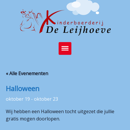
Home
« Alle Evenementen
Brasserie
Halloween
Kinderboerderij
oktober 19
-
oktober 23
Feest op de boerderij
Wij hebben een Halloween tocht uitgezet die jullie
Activiteiten
gratis mogen doorlopen.
Stichting