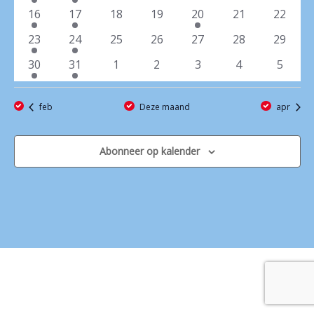
evenement
evenement
evenementen
evenementen
evenementen
evenementen
evenem
1
1
0
0
1
0
0
16
17
18
19
20
21
22
Contact
evenement
evenement
evenementen
evenementen
evenement
evenementen
evenem
1
1
0
0
0
0
0
23
24
25
26
27
28
29
evenement
evenement
evenementen
evenementen
evenementen
evenementen
evenem
1
1
0
0
0
0
0
30
31
1
2
3
4
5
evenement
evenement
evenementen
evenementen
evenementen
evenementen
evene
feb
Deze maand
apr
Abonneer op kalender